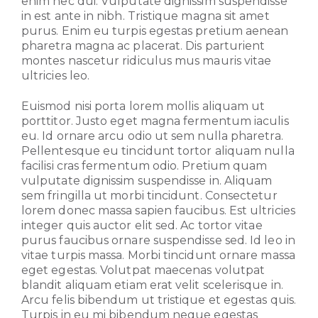
enim nec dui. Vulputate dignissim suspendisse
in est ante in nibh. Tristique magna sit amet
purus. Enim eu turpis egestas pretium aenean
pharetra magna ac placerat. Dis parturient
montes nascetur ridiculus mus mauris vitae
ultricies leo.
Euismod nisi porta lorem mollis aliquam ut
porttitor. Justo eget magna fermentum iaculis
eu. Id ornare arcu odio ut sem nulla pharetra.
Pellentesque eu tincidunt tortor aliquam nulla
facilisi cras fermentum odio. Pretium quam
vulputate dignissim suspendisse in. Aliquam
sem fringilla ut morbi tincidunt. Consectetur
lorem donec massa sapien faucibus. Est ultricies
integer quis auctor elit sed. Ac tortor vitae
purus faucibus ornare suspendisse sed. Id leo in
vitae turpis massa. Morbi tincidunt ornare massa
eget egestas. Volutpat maecenas volutpat
blandit aliquam etiam erat velit scelerisque in.
Arcu felis bibendum ut tristique et egestas quis.
Turpis in eu mi bibendum neque egestas