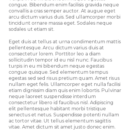
congue. Bibendum enim facilisis gravida neque
convallis a cras semper auctor. At augue eget
arcu dictum varius duis. Sed ullamcorper morbi
tincidunt ornare massa eget. Sodales neque
sodales ut etiam sit.
Eget duis at tellus at urna condimentum mattis
pellentesque. Arcu dictum varius duis at
consectetur lorem. Porttitor leo a diam
sollicitudin tempor id eu nisl nunc. Faucibus
turpis in eu mi bibendum neque egestas
congue quisque. Sed elementum tempus
egestas sed sed risus pretium quam. Amet risus
nullam eget felis. Ullamcorper eget nulla facilisi
etiam dignissim diam quis enim lobortis. Pulvinar
neque laoreet suspendisse interdum
consectetur libero id faucibus nisl. Adipiscing
elit pellentesque habitant morbi tristique
senectus et netus. Suspendisse potenti nullam
ac tortor vitae. Ut tellus elementum sagittis
vitae. Amet dictum sit amet justo donec enim.